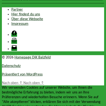
Partner
Hier findest du uns
Über diese Webseite
Impressum
Facebook
Instagram
E-
Mail
© 2026
Homepage DjK Balzfeld
Datenschutz
Präsentiert von WordPress
Nach oben
↑
Nach oben
↑
Wir verwenden Cookies auf unserer Website, um Ihnen die
bestmögliche Erfahrung zu bieten, indem wir uns an Ihre
Präferenzen und wiederholten Besuche erinnern. Wenn Sie auf
"Alle akzeptieren" klicken, erklären Sie sich mit der Verwendung