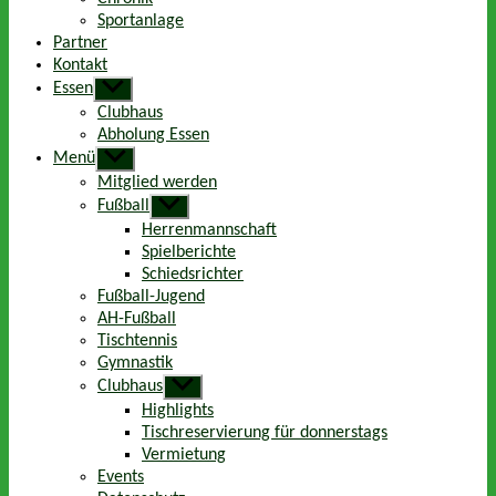
Sportanlage
Partner
Kontakt
Essen
Untermenü
anzeigen
Clubhaus
Abholung Essen
Menü
Untermenü
anzeigen
Mitglied werden
Fußball
Untermenü
anzeigen
Herrenmannschaft
Spielberichte
Schiedsrichter
Fußball-Jugend
AH-Fußball
Tischtennis
Gymnastik
Clubhaus
Untermenü
anzeigen
Highlights
Tischreservierung für donnerstags
Vermietung
Events