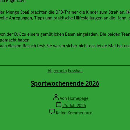
Gast
und Eugen.⚽️
bei
der
der Menge Spaß brachten die DFB-Trainer die Kinder zum Strahlen.🤩
DJK
le Anregungen, Tipps und praktische Hilfestellungen an die Hand, di
Balzfeld
–
on der DJK zu einem gemütlichen Essen eingeladen. Die beiden Team
Begeisterung
itgemacht haben.
pur
ch diesem Besuch fest: Sie waren sicher nicht das letzte Mal bei un
bei
der
E-
Jugend
Kategorien
Allgemein
Fussball
Sportwochenende 2026
Beitragsautor
Von
Homepage
Veröffentlichungsdatum
25. Juli 2026
zu
Keine Kommentare
Sportwochenende
2026