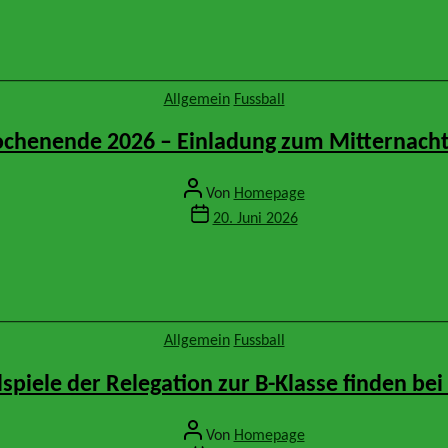
Kategorien
Allgemein
Fussball
chenende 2026 – Einladung zum Mitternacht
Beitragsautor
Von
Homepage
Veröffentlichungsdatum
20. Juni 2026
Kategorien
Allgemein
Fussball
lspiele der Relegation zur B-Klasse finden bei 
Beitragsautor
Von
Homepage