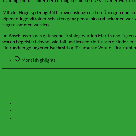
Trainingseinheit unter der Leitung der beiden DFB-Teamer Martin 
Mit viel Fingerspitzengefühl, abwechslungsreichen Übungen und je
eigenen Jugendtrainer schauten ganz genau hin und bekamen wertvol
zugutekommen werden.
Im Anschluss an das gelungene Training wurden Martin und Eugen v
waren begeistert davon, wie toll und konzentriert unsere Kinder m
Ein rundum gelungener Nachmittag für unseren Verein. Eins steht na
Schlagwörter
Monatshighlights