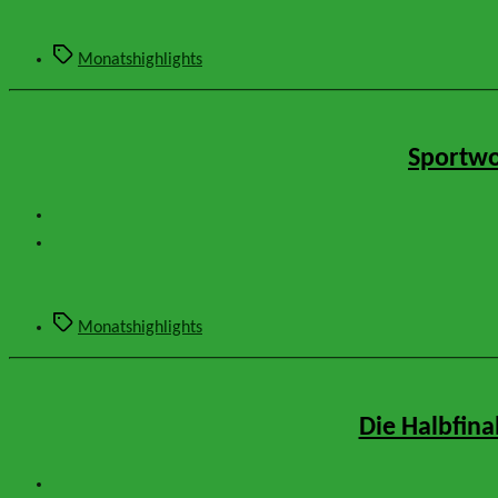
Schlagwörter
Monatshighlights
Sportwo
Schlagwörter
Monatshighlights
Die Halbfina