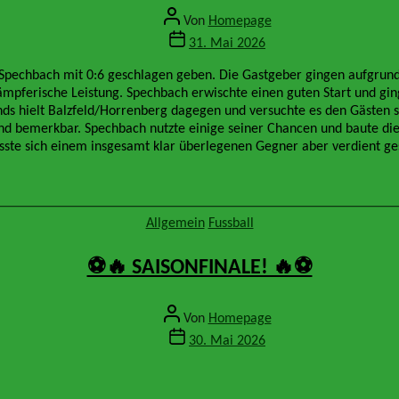
Beitragsautor
Von
Homepage
Veröffentlichungsdatum
31. Mai 2026
 Spechbach mit 0:6 geschlagen geben. Die Gastgeber gingen aufgrund 
kämpferische Leistung. Spechbach erwischte einen guten Start und gin
ands hielt Balzfeld/Horrenberg dagegen und versuchte es den Gästen 
bemerkbar. Spechbach nutzte einige seiner Chancen und baute die F
sste sich einem insgesamt klar überlegenen Gegner aber verdient g
Kategorien
Allgemein
Fussball
⚽️🔥 SAISONFINALE! 🔥⚽️
Beitragsautor
Von
Homepage
Veröffentlichungsdatum
30. Mai 2026