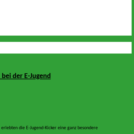
 bei der E-Jugend
r erlebten die E-Jugend-Kicker eine ganz besondere