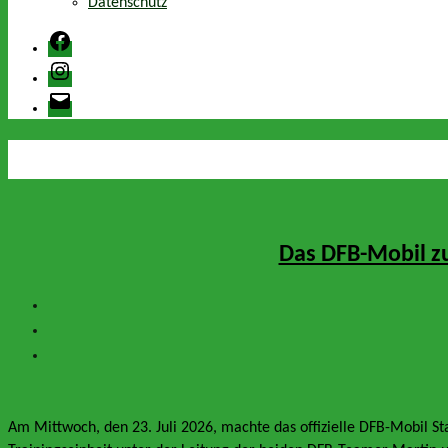
Datenschutz
Facebook
Instagram
E-
Mail
Das DFB-Mobil zu
Am Mittwoch, den 23. Juli 2026, machte das offizielle DFB-Mobil St