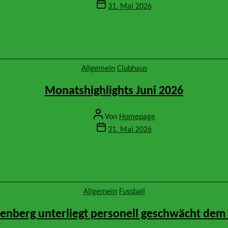
Veröffentlichungsdatum
31. Mai 2026
Kategorien
Allgemein
Clubhaus
Monatshighlights Juni 2026
Beitragsautor
Von
Homepage
Veröffentlichungsdatum
31. Mai 2026
Kategorien
Allgemein
Fussball
renberg unterliegt personell geschwächt dem