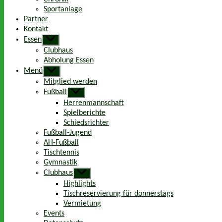
Sportanlage
Partner
Kontakt
Essen
Untermenü
anzeigen
Clubhaus
Abholung Essen
Menü
Untermenü
anzeigen
Mitglied werden
Fußball
Untermenü
anzeigen
Herrenmannschaft
Spielberichte
Schiedsrichter
Fußball-Jugend
AH-Fußball
Tischtennis
Gymnastik
Clubhaus
Untermenü
anzeigen
Highlights
Tischreservierung für donnerstags
Vermietung
Events