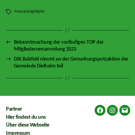
Monatshighlights
Schlagwörter
←
Bekanntmachung der vorläufigen TOP der
Mitgliederversammlung 2023
→
DJK Balzfeld nimmt an der Gemarkungsputzaktion der
Gemeinde Dielheim teil
Partner
Facebook
Instagram
E-
Hier findest du uns
Mail
Über diese Webseite
Impressum