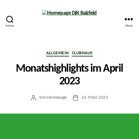
Suchen
Menü
Homepage
DjK
Balzfeld
Kategorien
ALLGEMEIN
CLUBHAUS
Monatshighlights im April
2023
Von
Homepage
24. März 2023
Beitragsautor
Veröffentlichungsdatum