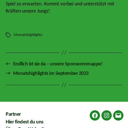
Spiel zu erwarten. Kommt vorbei und unterstützt mit
Kräften unsere Jungs!
Monatshighlights
Schlagwörter
←
Endlich ist sie da – unsere Sponsorenmappe!
→
Monatshighlights im September 2023
Partner
Facebook
Instagram
E-
Hier findest du uns
Mail