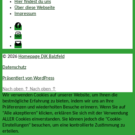
Hier findest du uns
Über diese Webseite
Impressum
Facebook
Instagram
E-
Mail
© 2026
Homepage DjK Balzfeld
Datenschutz
Präsentiert von WordPress
Nach oben
↑
Nach oben
↑
Wir verwenden Cookies auf unserer Website, um Ihnen die
bestmögliche Erfahrung zu bieten, indem wir uns an Ihre
Präferenzen und wiederholten Besuche erinnern. Wenn Sie auf
"Alle akzeptieren" klicken, erklären Sie sich mit der Verwendung
ALLER Cookies einverstanden. Sie können jedoch die "Cookie-
Einstellungen" besuchen, um eine kontrollierte Zustimmung zu
erteilen.