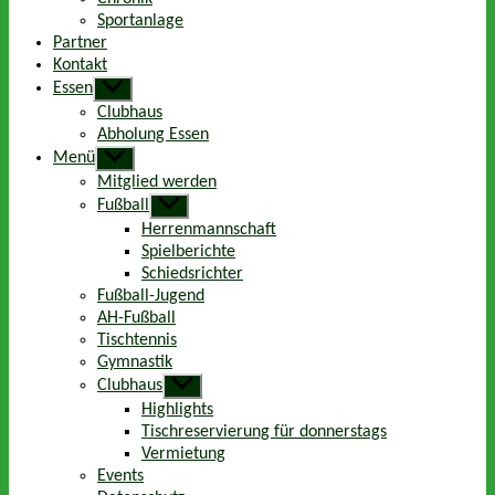
Sportanlage
Partner
Kontakt
Essen
Untermenü
anzeigen
Clubhaus
Abholung Essen
Menü
Untermenü
anzeigen
Mitglied werden
Fußball
Untermenü
anzeigen
Herrenmannschaft
Spielberichte
Schiedsrichter
Fußball-Jugend
AH-Fußball
Tischtennis
Gymnastik
Clubhaus
Untermenü
anzeigen
Highlights
Tischreservierung für donnerstags
Vermietung
Events