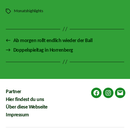
Monatshighlights
Schlagwörter
←
Ab morgen rollt endlich wieder der Ball
→
Doppelspieltag in Horrenberg
Partner
Facebook
Instagram
E-
Hier findest du uns
Mail
Über diese Webseite
Impressum