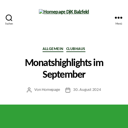
Suchen
Menü
Homepage
DjK
Balzfeld
Kategorien
ALLGEMEIN
CLUBHAUS
Monatshighlights im
September
Von
Homepage
30. August 2024
Beitragsautor
Veröffentlichungsdatum