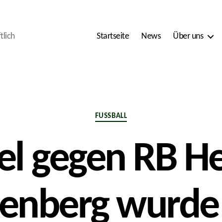
tlich
Startseite
News
Über uns
Kategorien
FUSSBALL
el gegen RB He
renberg wurd