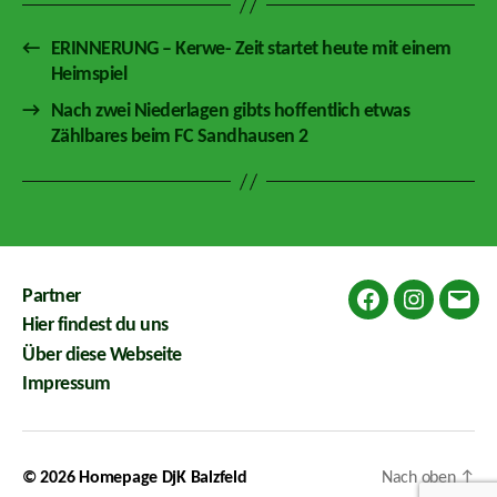
←
ERINNERUNG – Kerwe- Zeit startet heute mit einem
Heimspiel
→
Nach zwei Niederlagen gibts hoffentlich etwas
Zählbares beim FC Sandhausen 2
Partner
Facebook
Instagram
E-
Hier findest du uns
Mail
Über diese Webseite
Impressum
© 2026
Homepage DjK Balzfeld
Nach oben
↑