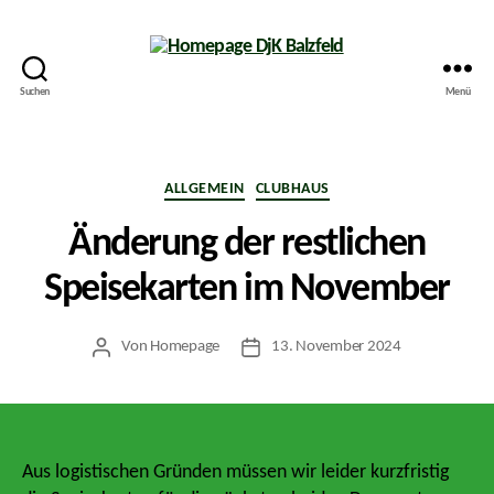
Suchen
Menü
Homepage
DjK
Balzfeld
Kategorien
ALLGEMEIN
CLUBHAUS
Änderung der restlichen
Speisekarten im November
Von
Homepage
13. November 2024
Beitragsautor
Veröffentlichungsdatum
Aus logistischen Gründen müssen wir leider kurzfristig