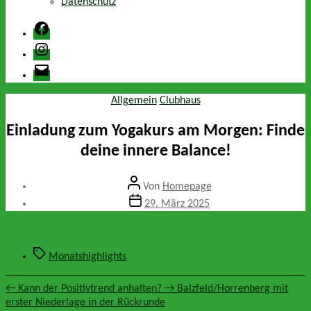
Datenschutz
Facebook
Instagram
E-
Mail
Kategorien
Allgemein
Clubhaus
Einladung zum Yogakurs am Morgen: Finde
deine innere Balance!
Beitragsautor
Von
Homepage
Veröffentlichungsdatum
29. März 2025
Schlagwörter
Monatshighlights
←
Kann der Positivtrend anhalten?
→
Balzfeld/Horrenberg mit
erster Niederlage in der Rückrunde