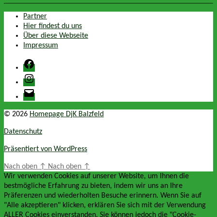
Partner
Hier findest du uns
Über diese Webseite
Impressum
Facebook
Instagram
E-
Mail
© 2026
Homepage DjK Balzfeld
Datenschutz
Präsentiert von WordPress
Nach oben
↑
Nach oben
↑
Wir verwenden Cookies auf unserer Website, um Ihnen die
bestmögliche Erfahrung zu bieten, indem wir uns an Ihre
Präferenzen und wiederholten Besuche erinnern. Wenn Sie auf
"Alle akzeptieren" klicken, erklären Sie sich mit der Verwendung
ALLER Cookies einverstanden. Sie können jedoch die "Cookie-