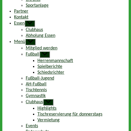
Sportanlage
Partner
Kontakt
Essen
Untermenü
anzeigen
Clubhaus
Abholung Essen
Menü
Untermenü
anzeigen
Mitglied werden
Fußball
Untermenü
anzeigen
Herrenmannschaft
Spielberichte
Schiedsrichter
Fußball-Jugend
AH-Fußball
Tischtennis
Gymnastik
Clubhaus
Untermenü
anzeigen
Highlights
Tischreservierung für donnerstags
Vermietung
Events