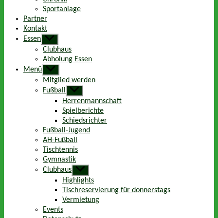
Sportanlage
Partner
Kontakt
Essen
Untermenü
anzeigen
Clubhaus
Abholung Essen
Menü
Untermenü
anzeigen
Mitglied werden
Fußball
Untermenü
anzeigen
Herrenmannschaft
Spielberichte
Schiedsrichter
Fußball-Jugend
AH-Fußball
Tischtennis
Gymnastik
Clubhaus
Untermenü
anzeigen
Highlights
Tischreservierung für donnerstags
Vermietung
Events