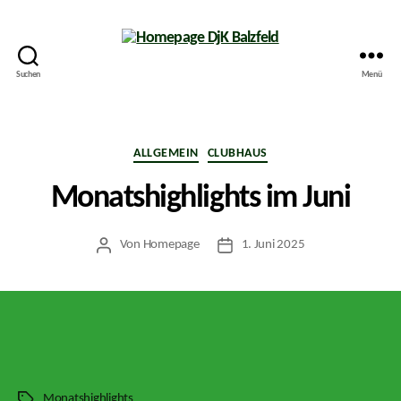
Suchen
Menü
Homepage
DjK
Balzfeld
Kategorien
ALLGEMEIN
CLUBHAUS
Monatshighlights im Juni
Von
Homepage
1. Juni 2025
Beitragsautor
Veröffentlichungsdatum
Monatshighlights
Schlagwörter