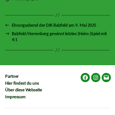
←
Ehrungsabend der DJK Balzfeld am 9. Mai 2025
→
Balzfeld/Horrenberg gewinnt letztes (Heim-)Spiel mit
4:1
Partner
Facebook
Instagram
E-
Hier findest du uns
Mail
Über diese Webseite
Impressum