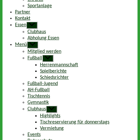
Sportanlage
Partner
Kontakt
Essen
Untermenü
anzeigen
Clubhaus
Abholung Essen
Menü
Untermenü
anzeigen
Mitglied werden
Fußball
Untermenü
anzeigen
Herrenmannschaft
Spielberichte
Schiedsrichter
Fußball-Jugend
AH-Fußball
Tischtennis
Gymnastik
Clubhaus
Untermenü
anzeigen
Highlights
Tischreservierung für donnerstags
Vermietung
Events