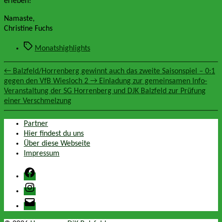
erleben!
Namaste,
Christine Fuchs
Schlagwörter
Monatshighlights
←
Balzfeld/Horrenberg gewinnt auch das zweite Saisonspiel – 0:1
gegen den VfB Wiesloch 2
→
Einladung zur gemeinsamen Info-
Veranstaltung der SG Horrenberg und DJK Balzfeld zur Prüfung
einer Verschmelzung
Partner
Hier findest du uns
Über diese Webseite
Impressum
Facebook
Instagram
E-
Mail