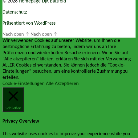
© 2026
Homepage DjK Balzfeld
Datenschutz
Präsentiert von WordPress
Nach oben
↑
Nach oben
↑
Wir verwenden Cookies auf unserer Website, um Ihnen die
bestmögliche Erfahrung zu bieten, indem wir uns an Ihre
Präferenzen und wiederholten Besuche erinnern. Wenn Sie auf
"Alle akzeptieren" klicken, erklären Sie sich mit der Verwendung
ALLER Cookies einverstanden. Sie können jedoch die "Cookie-
Einstellungen" besuchen, um eine kontrollierte Zustimmung zu
erteilen.
Cookie-Einstellungen
Alle Akzeptieren
Schließen
Privacy Overview
This website uses cookies to improve your experience while you