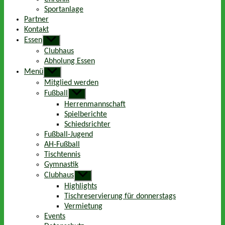
Sportanlage
Partner
Kontakt
Essen
Untermenü
anzeigen
Clubhaus
Abholung Essen
Menü
Untermenü
anzeigen
Mitglied werden
Fußball
Untermenü
anzeigen
Herrenmannschaft
Spielberichte
Schiedsrichter
Fußball-Jugend
AH-Fußball
Tischtennis
Gymnastik
Clubhaus
Untermenü
anzeigen
Highlights
Tischreservierung für donnerstags
Vermietung
Events