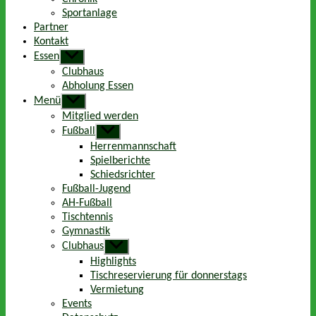
Sportanlage
Partner
Kontakt
Essen
Untermenü
anzeigen
Clubhaus
Abholung Essen
Menü
Untermenü
anzeigen
Mitglied werden
Fußball
Untermenü
anzeigen
Herrenmannschaft
Spielberichte
Schiedsrichter
Fußball-Jugend
AH-Fußball
Tischtennis
Gymnastik
Clubhaus
Untermenü
anzeigen
Highlights
Tischreservierung für donnerstags
Vermietung
Events