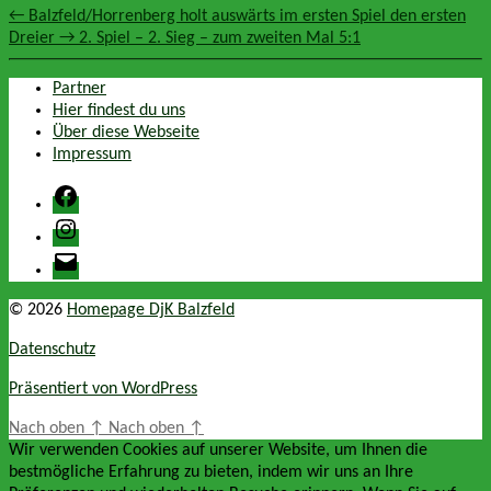
←
Balzfeld/Horrenberg holt auswärts im ersten Spiel den ersten
Dreier
→
2. Spiel – 2. Sieg – zum zweiten Mal 5:1
Partner
Hier findest du uns
Über diese Webseite
Impressum
Facebook
Instagram
E-
Mail
© 2026
Homepage DjK Balzfeld
Datenschutz
Präsentiert von WordPress
Nach oben
↑
Nach oben
↑
Wir verwenden Cookies auf unserer Website, um Ihnen die
bestmögliche Erfahrung zu bieten, indem wir uns an Ihre