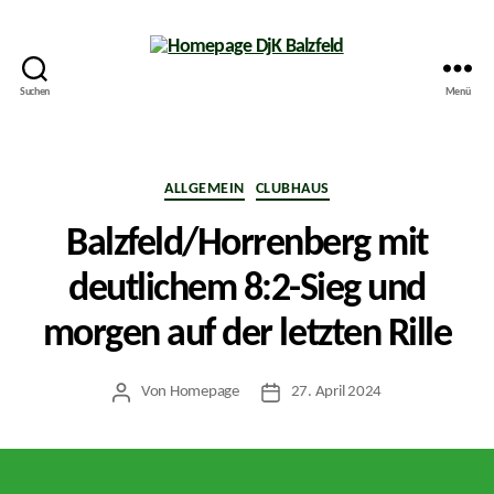
Suchen
Menü
Homepage
DjK
Balzfeld
Kategorien
ALLGEMEIN
CLUBHAUS
Balzfeld/Horrenberg mit
deutlichem 8:2-Sieg und
morgen auf der letzten Rille
Von
Homepage
27. April 2024
Beitragsautor
Veröffentlichungsdatum