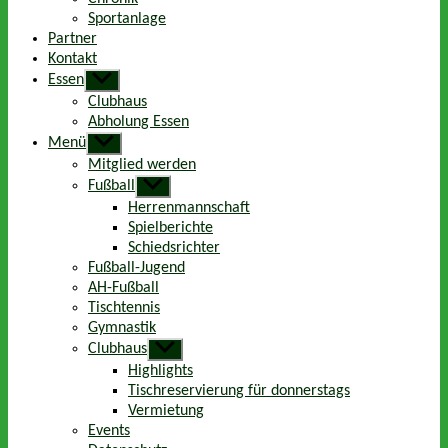
Sportanlage
Partner
Kontakt
Essen
Untermenü
anzeigen
Clubhaus
Abholung Essen
Menü
Untermenü
anzeigen
Mitglied werden
Fußball
Untermenü
anzeigen
Herrenmannschaft
Spielberichte
Schiedsrichter
Fußball-Jugend
AH-Fußball
Tischtennis
Gymnastik
Clubhaus
Untermenü
anzeigen
Highlights
Tischreservierung für donnerstags
Vermietung
Events