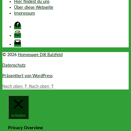
Hier findest du uns
Über diese Webseite
Impressum
Facebook
Instagram
E-
Mail
© 2026
Homepage DjK Balzfeld
Datenschutz
Präsentiert von WordPress
Nach oben
↑
Nach oben
↑
Schließen
Privacy Overview