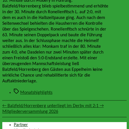
10. Minute durch Modery in Führung.
Balzfeld/Horrenberg blieb spielbestimmend und erhöhte
in der 30. Minute durch Ronellenfitsch L. auf 2:0, mit
dem es auch in die Halbzeitpause ging. Auch nach dem
Seitenwechsel behielten die Hausherren die Kontrolle
über das Spielgeschehen. Ronellenfitsch schnürte in der
63. Minute seinen Doppelpack und baute die Führung
weiter aus. In der Schlussphase machte die Heimelf
schließlich alles klar: Monkam traf in der 80. Minute
zum 4:0, ehe Dasdelen nur zwei Minuten später durch
einen Freistoß den 5:0-Endstand erzielte. Mit einer
überzeugenden Mannschaftsleistung ließ
Balzfeld/Horrenberg den Gästen aus Eppelheim keine
wirkliche Chance und rehabilitierte sich für die
Auftaktniederlage.
Schlagwörter
Monatshighlights
←
Balzfeld/Horrenberg unterliegt im Derby mit 2:1
→
Mitgliederversammlung 2026
Partner