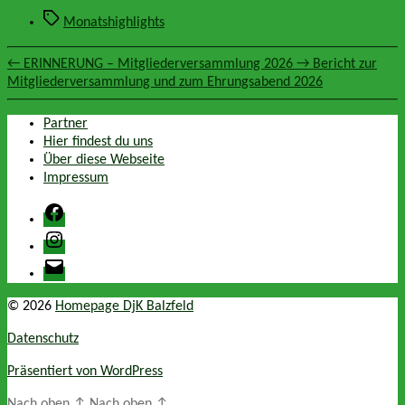
Schlagwörter
Monatshighlights
←
ERINNERUNG – Mitgliederversammlung 2026
→
Bericht zur
Mitgliederversammlung und zum Ehrungsabend 2026
Partner
Hier findest du uns
Über diese Webseite
Impressum
Facebook
Instagram
E-
Mail
© 2026
Homepage DjK Balzfeld
Datenschutz
Präsentiert von WordPress
Nach oben
↑
Nach oben
↑