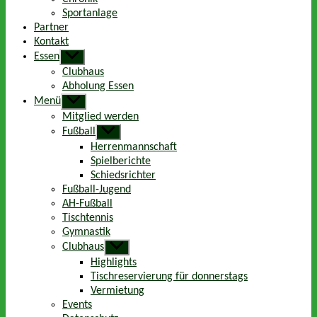
Sportanlage
Partner
Kontakt
Essen
Untermenü
anzeigen
Clubhaus
Abholung Essen
Menü
Untermenü
anzeigen
Mitglied werden
Fußball
Untermenü
anzeigen
Herrenmannschaft
Spielberichte
Schiedsrichter
Fußball-Jugend
AH-Fußball
Tischtennis
Gymnastik
Clubhaus
Untermenü
anzeigen
Highlights
Tischreservierung für donnerstags
Vermietung
Events