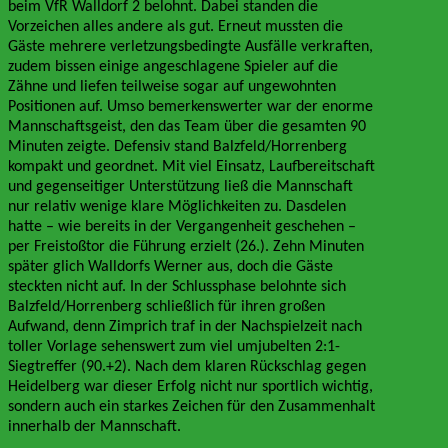
beim VfR Walldorf 2 belohnt. Dabei standen die
Vorzeichen alles andere als gut. Erneut mussten die
Gäste mehrere verletzungsbedingte Ausfälle verkraften,
zudem bissen einige angeschlagene Spieler auf die
Zähne und liefen teilweise sogar auf ungewohnten
Positionen auf. Umso bemerkenswerter war der enorme
Mannschaftsgeist, den das Team über die gesamten 90
Minuten zeigte. Defensiv stand Balzfeld/Horrenberg
kompakt und geordnet. Mit viel Einsatz, Laufbereitschaft
und gegenseitiger Unterstützung ließ die Mannschaft
nur relativ wenige klare Möglichkeiten zu. Dasdelen
hatte – wie bereits in der Vergangenheit geschehen –
per Freistoßtor die Führung erzielt (26.). Zehn Minuten
später glich Walldorfs Werner aus, doch die Gäste
steckten nicht auf. In der Schlussphase belohnte sich
Balzfeld/Horrenberg schließlich für ihren großen
Aufwand, denn Zimprich traf in der Nachspielzeit nach
toller Vorlage sehenswert zum viel umjubelten 2:1-
Siegtreffer (90.+2). Nach dem klaren Rückschlag gegen
Heidelberg war dieser Erfolg nicht nur sportlich wichtig,
sondern auch ein starkes Zeichen für den Zusammenhalt
innerhalb der Mannschaft.