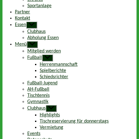
Sportanlage
Partner
Kontakt
Essen
Untermenü
anzeigen
Clubhaus
Abholung Essen
Menü
Untermenü
anzeigen
Mitglied werden
Fußball
Untermenü
anzeigen
Herrenmannschaft
Spielberichte
Schiedsrichter
Fußball-Jugend
AH-Fußball
Tischtennis
Gymnastik
Clubhaus
Untermenü
anzeigen
Highlights
Tischreservierung für donnerstags
Vermietung
Events