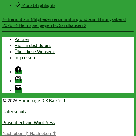
Schlagwörter
Monatshighlights
←
Bericht zur Mitgliederversammlung und zum Ehrungsabend
2026
→
Heimspiel gegen FC Sandhausen 2
Partner
Hier findest du uns
Über diese Webseite
Impressum
Facebook
Instagram
E-
Mail
© 2026
Homepage DjK Balzfeld
Datenschutz
Präsentiert von WordPress
Nach oben
↑
Nach oben
↑