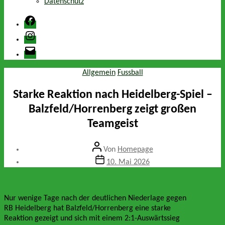
Datenschutz
Facebook
Instagram
E-
Mail
Kategorien
Allgemein
Fussball
Starke Reaktion nach Heidelberg-Spiel –
Balzfeld/Horrenberg zeigt großen
Teamgeist
Beitragsautor
Von
Homepage
Veröffentlichungsdatum
10. Mai 2026
Nur wenige Tage nach der deutlichen Niederlage gegen
RB Heidelberg hat Balzfeld/Horrenberg eine starke
Reaktion gezeigt und sich mit einem 2:1-Auswärtssieg