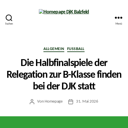
Suchen
Menü
Homepage
DjK
Balzfeld
Kategorien
ALLGEMEIN
FUSSBALL
Die Halbfinalspiele der
Relegation zur B-Klasse finden
bei der DJK statt
Von
Homepage
31. Mai 2026
Beitragsautor
Veröffentlichungsdatum