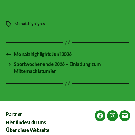
Monatshighlights
Schlagwörter
←
Monatshighlights Juni 2026
→
Sportwochenende 2026 – Einladung zum
Mitternachtsturnier
Partner
Facebook
Instagram
E-
Hier findest du uns
Mail
Über diese Webseite